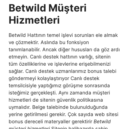
Betwild Müşteri
Hizmetleri
Betwild Hattının temel işlevi sorunları ele almak
ve çözmektir. Aslında bu fonksiyon
tanımlanabilir. Ancak diğer hususları da göz ardı
etmeyin. Canlı destek hattının varlığı, sitenin
tüm özelliklerine ve işlevlerine erişebilmenizi
sağlar. Canlı destek uzmanlarımız bonus talebi
göndermeyi kolaylaştırıyor Canlı destek
temsilcisiyle yaptığımız görüşme sonrasında
isteğimiz gerçekleşti. Aynı zamanda müşteri
hizmetleri de sitenin güvenlik politikasına
uymalıdır. Belge talebinde bulunulduğunda
yerine getirilmesi gerekir. Çok sayıda web sitesi
bonus dereceli materyaller gerektirir
Betwild
müşteri hizmetleri
Sitenin halihazırda sahip