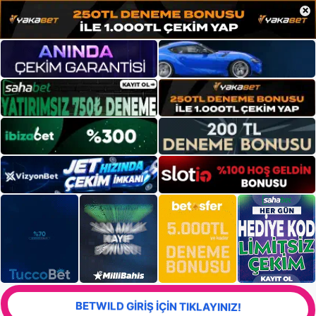
×
BETWILD GİRİŞ İÇİN TIKLAYINIZ!