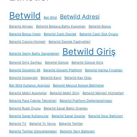
Betwild
Betwild Adresi
Bet Wild
Betwild Altyapı
Betwild Bedava Bahis Kuponları
Betwild Bonus
Betwild Bonus İşlem
Betwild Canlı Destek
Betwild Canlı Slot Oyunu
Betwild Casino Hizmeti
Betwild Destek Faaliyetleri
Betwild Giriş
Betwild Geniş Bahis Seçenekleri
Betwild Giriş Sayfası
Betwild Güncel
Betwild Güncel Giriş
Betwild Güvenilir Mi
Betwild Güvenli Platform
Betwild Harika Fırsatları
Betwild Instagram
Betwild Kayıt
Betwild Kaç Oldu
Bet Wild Kullanıcı Arayüzü
Betwild Mevcut Konum Belirleme
Betwild Mobil Avantajlar
Betwild Mobil Giriş
Betwild Müşteri Hizmetleri
Betwild Para Çekme Teknikleri
Betwild Platform Değerlendirmesi
Betwild Rulet Oyunu
Betwild Sanal Bahis Oranları
Betwild Sanal Kullanıcılar
Betwild Sanal Sporlar
Betwild Spor Bahisleri
Betwild TV
Betwild Tv Yayını
Betwild Twitter
Betwild Twitter Güncellemeleri
Betwild Yarış Bahisleri