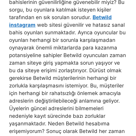
bahislerinin güvenilirliğine güvenebilir miyiz? Bu
sorgu, bu oyunlara katılmak isteyen kişiler
tarafından en sık sorulan sorudur.
Betwild
instagram
web sitesi güvenilir ve hatasız sanal
bahis oyunları sunmaktadır. Ayrıca oyuncular bu
oyunları herhangi bir sorunla karşılaşmadan
oynayarak önemli miktarlarda para kazanma
potansiyeline sahipler Betwild oyuncuları zaman
zaman siteye giriş yapmakta sorun yaşıyor ve
bu da siteye erişimi zorlaştırıyor. Dürüst olmak
gerekirse Betwild müşterilerinin herhangi bir
zorlukla karşılaşmasını istemiyor. Bu, müşteriler
için herhangi bir rahatsızlığı önlemek amacıyla
adreslerin değiştirilebileceği anlamına geliyor.
Üyelerin güncel adreslerini bilmemeleri
nedeniyle kayıt sürecinde bazı zorluklar
yaşanmaktadır. Neden Betwild hesabıma
erişemiyorum? Sonuç olarak Betwild her zaman