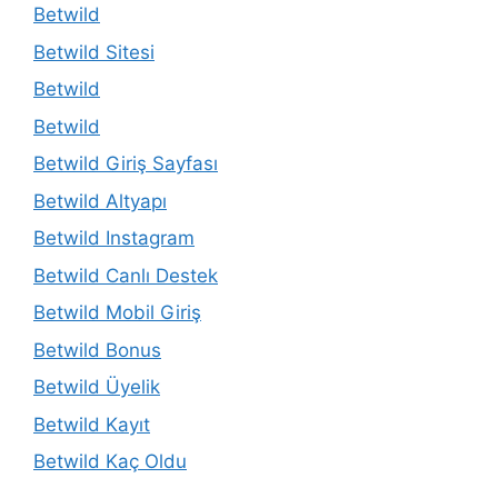
Betwild
Betwild Sitesi
Betwild
Betwild
Betwild Giriş Sayfası
Betwild Altyapı
Betwild Instagram
Betwild Canlı Destek
Betwild Mobil Giriş
Betwild Bonus
Betwild Üyelik
Betwild Kayıt
Betwild Kaç Oldu