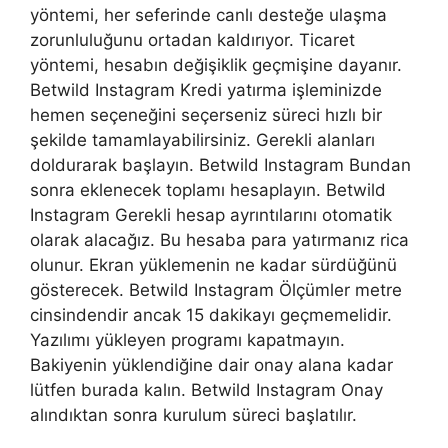
yöntemi, her seferinde canlı desteğe ulaşma
zorunluluğunu ortadan kaldırıyor. Ticaret
yöntemi, hesabın değişiklik geçmişine dayanır.
Betwild Instagram Kredi yatırma işleminizde
hemen seçeneğini seçerseniz süreci hızlı bir
şekilde tamamlayabilirsiniz. Gerekli alanları
doldurarak başlayın. Betwild Instagram Bundan
sonra eklenecek toplamı hesaplayın. Betwild
Instagram Gerekli hesap ayrıntılarını otomatik
olarak alacağız. Bu hesaba para yatırmanız rica
olunur. Ekran yüklemenin ne kadar sürdüğünü
gösterecek. Betwild Instagram Ölçümler metre
cinsindendir ancak 15 dakikayı geçmemelidir.
Yazılımı yükleyen programı kapatmayın.
Bakiyenin yüklendiğine dair onay alana kadar
lütfen burada kalın. Betwild Instagram Onay
alındıktan sonra kurulum süreci başlatılır.