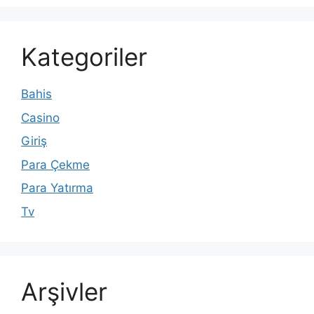
Kategoriler
Bahis
Casino
Giriş
Para Çekme
Para Yatırma
Tv
Arşivler