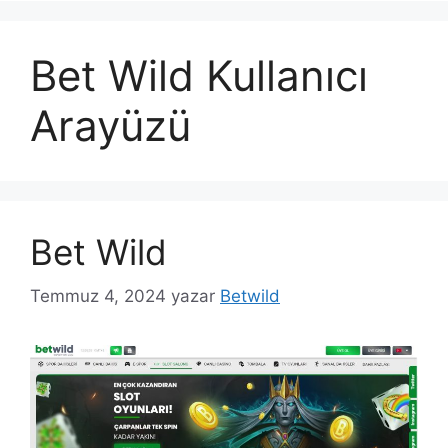
Bet Wild Kullanıcı
Arayüzü
Bet Wild
Temmuz 4, 2024
yazar
Betwild