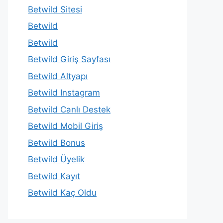
Betwild Sitesi
Betwild
Betwild
Betwild Giriş Sayfası
Betwild Altyapı
Betwild Instagram
Betwild Canlı Destek
Betwild Mobil Giriş
Betwild Bonus
Betwild Üyelik
Betwild Kayıt
Betwild Kaç Oldu