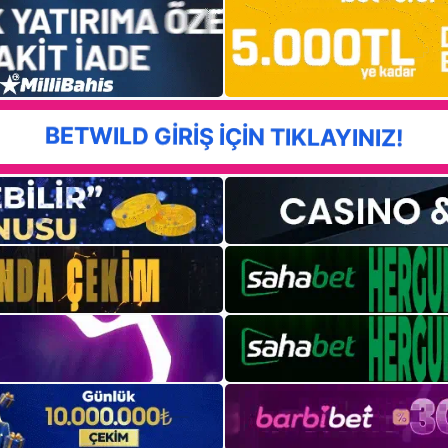
BETWILD GİRİŞ İÇİN TIKLAYINIZ!