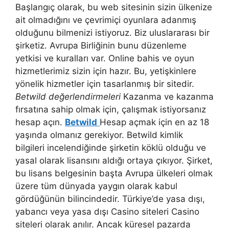
Başlangıç olarak, bu web sitesinin sizin ülkenize
ait olmadığını ve çevrimiçi oyunlara adanmış
olduğunu bilmenizi istiyoruz. Biz uluslararası bir
şirketiz. Avrupa Birliğinin bunu düzenleme
yetkisi ve kuralları var. Online bahis ve oyun
hizmetlerimiz sizin için hazır. Bu, yetişkinlere
yönelik hizmetler için tasarlanmış bir sitedir.
Betwild değerlendirmeleri
Kazanma ve kazanma
fırsatına sahip olmak için, çalışmak istiyorsanız
hesap açın.
Betwild
Hesap açmak için en az 18
yaşında olmanız gerekiyor. Betwild kimlik
bilgileri incelendiğinde şirketin köklü olduğu ve
yasal olarak lisansını aldığı ortaya çıkıyor. Şirket,
bu lisans belgesinin başta Avrupa ülkeleri olmak
üzere tüm dünyada yaygın olarak kabul
gördüğünün bilincindedir. Türkiye’de yasa dışı,
yabancı veya yasa dışı Casino siteleri Casino
siteleri olarak anılır. Ancak küresel pazarda