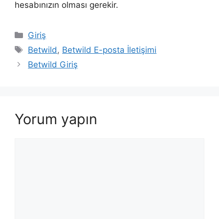
hesabınızın olması gerekir.
Kategoriler
Giriş
Etiketler
Betwild
,
Betwild E-posta İletişimi
Betwild Giriş
Yorum yapın
Yorum