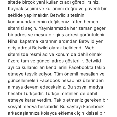
sitede birçok yeni kullanıcı adı görebilirsiniz.
Kaynak seçimi ve kullanımı doğru ve güvenli bir
şekilde yapılmalıdır. Betwild sitesinin
konumundan emin değilseniz lütfen hemen
sitemizi seçin. Yayınlarımızda her zaman geçerli
bir adres ve meşru bir giriş adresi görüntülenir.
Nihai kapatma kararının ardından Betwild yeni
giriş adresi Betwild olarak belirlendi. Web
sitemizde resmi ad ve konum da dahil olmak
üzere tam ve güncel adres gösterilir. Betwild
ayrıca kullanıcıları kendilerini Facebookta takip
etmeye teşvik ediyor. Tüm önemli mesajları ve
güncellemeleri Facebook hesabınız üzerinden
almaya devam edeceksiniz. Bu sosyal medya
hesabı Türkçedir. Türkçe metinleri de dahil
etmeye karar verdim. Takip etmeniz gereken bir
sosyal medya hesabıdır. Bu sayfayı Facebook
arkadaşlarınıza kolayca eklemek için kişisel bir