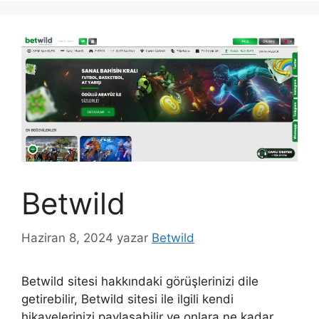
Betwild
Haziran 8, 2024
yazar
Betwild
Betwild sitesi hakkındaki görüşlerinizi dile
getirebilir, Betwild sitesi ile ilgili kendi
hikayelerinizi paylaşabilir ve onlara ne kadar