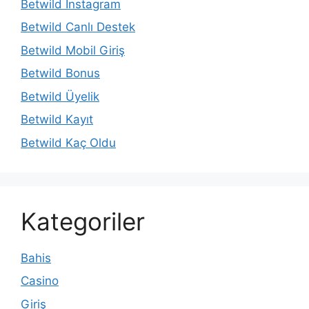
Betwild Instagram
Betwild Canlı Destek
Betwild Mobil Giriş
Betwild Bonus
Betwild Üyelik
Betwild Kayıt
Betwild Kaç Oldu
Kategoriler
Bahis
Casino
Giriş