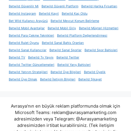
Betwild Güvenilir Mi
Betwild Güvenli Platform
Betwild Harika Fırsatları
Betwild Instagram
Betwild Kayıt
Betwild Kaç Oldu
Bet Wild Kullanıcı Arayüzü
Betwild Mevcut Konum Belirleme
Betwild Mobil Avantajlar
Betwild Mobil Giriş
Betwild Müşteri Hizmetleri
Betwild Para Çekme Teknikleri
Betwild Platform Değerlendirmesi
Betwild Rulet Oyunu
Betwild Sanal Bahis Oranları
Betwild Sanal Kullanıcılar
Betwild Sanal Sporlar
Betwild Spor Bahisleri
Betwild TV
Betwild Tv Yayını
Betwild Twitter
Betwild Twitter Güncellemeleri
Betwild Yarış Bahisleri
Betwild Yatırım Stratejileri
Betwild Üye Bilgileri
Betwild Üyelik
Betwild Üye Olmak
Betwild İletişim Bilgileri
Betwild Şikayet
Avrasya'nın en büyük reklam platformunda olmak için
Microsoft Teams:
reklam@avrasyamarketing.com
adresimizden veya Telegram: @Avrasyamarketing
adresimizden irtibat kurabilirsiniz. (Tek iletişim