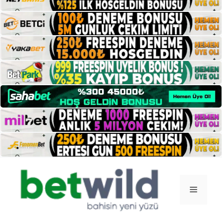
İçeriğe
atla
Menü