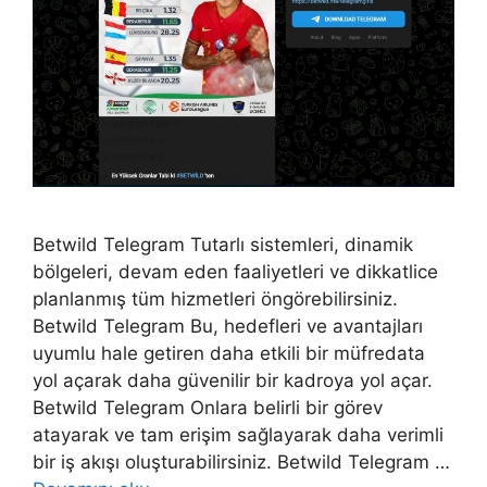
Betwild Telegram Tutarlı sistemleri, dinamik
bölgeleri, devam eden faaliyetleri ve dikkatlice
planlanmış tüm hizmetleri öngörebilirsiniz.
Betwild Telegram Bu, hedefleri ve avantajları
uyumlu hale getiren daha etkili bir müfredata
yol açarak daha güvenilir bir kadroya yol açar.
Betwild Telegram Onlara belirli bir görev
atayarak ve tam erişim sağlayarak daha verimli
bir iş akışı oluşturabilirsiniz. Betwild Telegram …