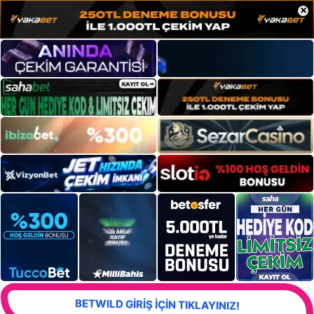
×
BETWILD GİRİŞ İÇİN TIKLAYINIZ!