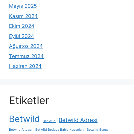
Mayıs 2025
Kasım 2024
Ekim 2024
Eylül 2024
Ağustos 2024
Temmuz 2024
Haziran 2024
Etiketler
Betwild
Betwild Adresi
Bet Wild
Betwild Altyapı
Betwild Bedava Bahis Kuponları
Betwild Bonus