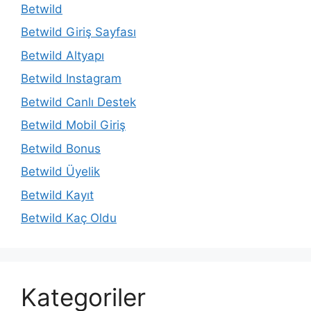
Betwild
Betwild Giriş Sayfası
Betwild Altyapı
Betwild Instagram
Betwild Canlı Destek
Betwild Mobil Giriş
Betwild Bonus
Betwild Üyelik
Betwild Kayıt
Betwild Kaç Oldu
Kategoriler