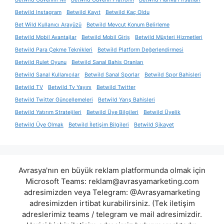
Betwild Instagram
Betwild Kayıt
Betwild Kaç Oldu
Bet Wild Kullanıcı Arayüzü
Betwild Mevcut Konum Belirleme
Betwild Mobil Avantajlar
Betwild Mobil Giriş
Betwild Müşteri Hizmetleri
Betwild Para Çekme Teknikleri
Betwild Platform Değerlendirmesi
Betwild Rulet Oyunu
Betwild Sanal Bahis Oranları
Betwild Sanal Kullanıcılar
Betwild Sanal Sporlar
Betwild Spor Bahisleri
Betwild TV
Betwild Tv Yayını
Betwild Twitter
Betwild Twitter Güncellemeleri
Betwild Yarış Bahisleri
Betwild Yatırım Stratejileri
Betwild Üye Bilgileri
Betwild Üyelik
Betwild Üye Olmak
Betwild İletişim Bilgileri
Betwild Şikayet
Avrasya'nın en büyük reklam platformunda olmak için
Microsoft Teams:
reklam@avrasyamarketing.com
adresimizden veya Telegram: @Avrasyamarketing
adresimizden irtibat kurabilirsiniz. (Tek iletişim
adreslerimiz teams / telegram ve mail adresimizdir.