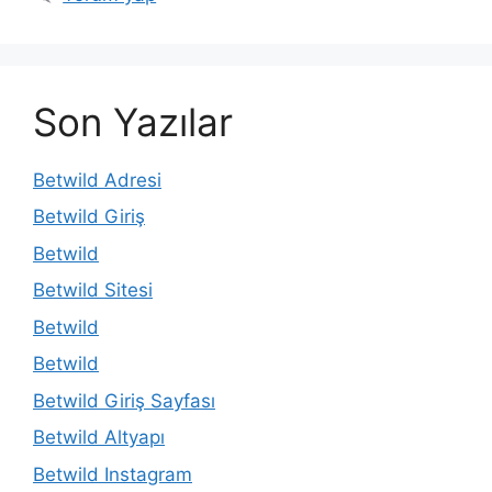
Son Yazılar
Betwild Adresi
Betwild Giriş
Betwild
Betwild Sitesi
Betwild
Betwild
Betwild Giriş Sayfası
Betwild Altyapı
Betwild Instagram