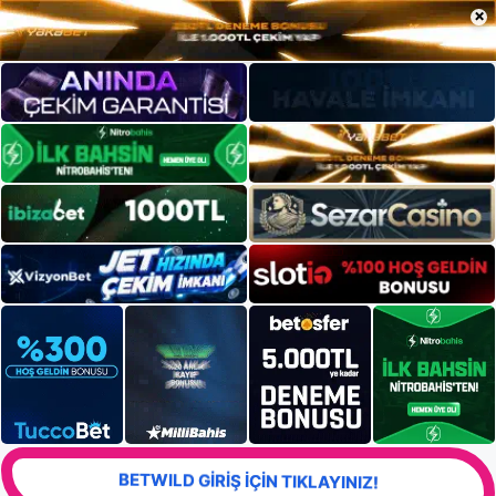
×
BETWILD GİRİŞ İÇİN TIKLAYINIZ!