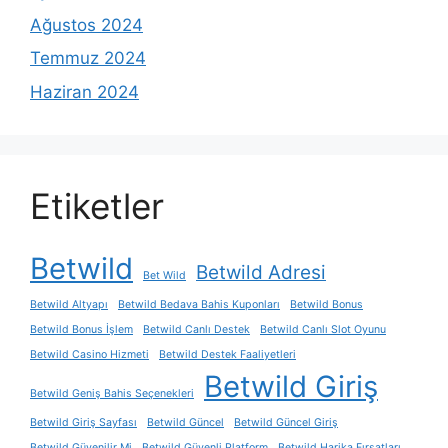
Ağustos 2024
Temmuz 2024
Haziran 2024
Etiketler
Betwild
Betwild Adresi
Bet Wild
Betwild Altyapı
Betwild Bedava Bahis Kuponları
Betwild Bonus
Betwild Bonus İşlem
Betwild Canlı Destek
Betwild Canlı Slot Oyunu
Betwild Casino Hizmeti
Betwild Destek Faaliyetleri
Betwild Giriş
Betwild Geniş Bahis Seçenekleri
Betwild Giriş Sayfası
Betwild Güncel
Betwild Güncel Giriş
Betwild Güvenilir Mi
Betwild Güvenli Platform
Betwild Harika Fırsatları