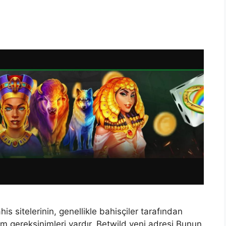
 sitelerinin, genellikle bahisçiler tarafından
 gereksinimleri vardır. Betwild yeni adresi Bunun