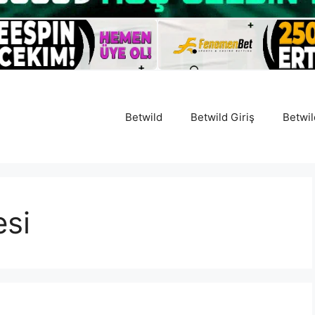
Betwild
Betwild Giriş
Betwil
esi